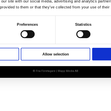
småföretagaranpassade medlemstjänster och
 our site with our social media, advertising and analytics partn
förmåner. Din egen inköpsavdelning, rådgivning,
 provided to them or that they’ve collected from your use of their
försäkringspaket och mycket mer. Vi fokuserar på
soloföretagare och små företag med företagaren i
fokus. Vi är själva småföretagare och vet hur
verkligheten ser ut.
Preferences
Statistics
BLI MEDLEM
Allow selection
© Fria Företagare
|
Wapp Media AB