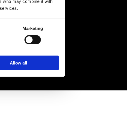
ers who may combine it with
Försäkringar
 services.
Rådgivning
Tips
Marketing
Nyheter
Om oss
Allow all