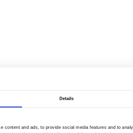
Details
Av småföretagare, för småföretagare
e content and ads, to provide social media features and to analy
Ett medlemskap späckat med