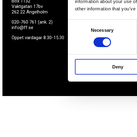
Box 1132
information about your use of
Vaktgatan 17bv
other information that you’ve
262 22 Ängelholm
020-760 761 (ank. 2)
Consent
info@ff.se
Necessary
Selection
Öppet vardagar 8.30-15.30
Deny