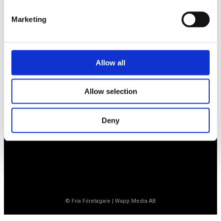
Marketing
Företagarförbundet
Medlemskansli
Allow all
Box 1132
Vaktgatan 17bv
262 22 Ängelholm
Allow selection
020-760 761 (ank. 2)
info@ff.se
Deny
Öppet vardagar 8.30-15.30
© Fria Företagare
|
Wapp Media AB