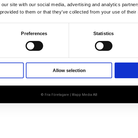
Ett medlemskap späckat med
 our site with our social media, advertising and analytics partn
småföretagaranpassade medlemstjänster och
 provided to them or that they’ve collected from your use of their
förmåner. Din egen inköpsavdelning, rådgivning,
försäkringspaket och mycket mer. Vi fokuserar på
soloföretagare och små företag med företagaren i
fokus. Vi är själva småföretagare och vet hur
Preferences
Statistics
verkligheten ser ut.
BLI MEDLEM
Allow selection
© Fria Företagare
|
Wapp Media AB