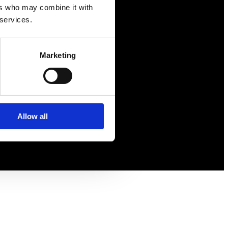
ers who may combine it with
Försäkringar
 services.
Rådgivning
Tips
Marketing
Nyheter
Om oss
Allow all