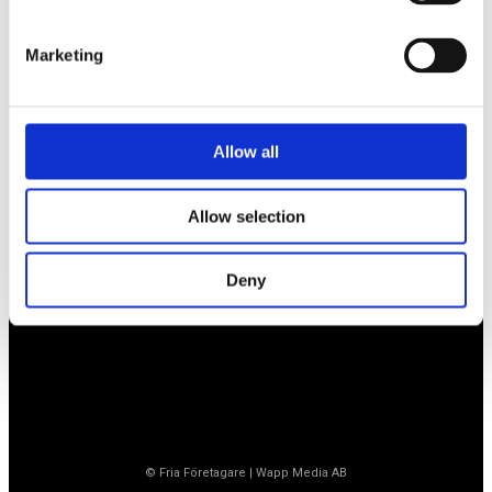
BLI MEDLEM
Marketing
Företagarförbundet
Allow all
Medlemskansli
Box 1132
Vaktgatan 17bv
262 22 Ängelholm
Allow selection
020-760 761 (ank. 2)
info@ff.se
Deny
Öppet vardagar 8.30-15.30
© Fria Företagare
|
Wapp Media AB