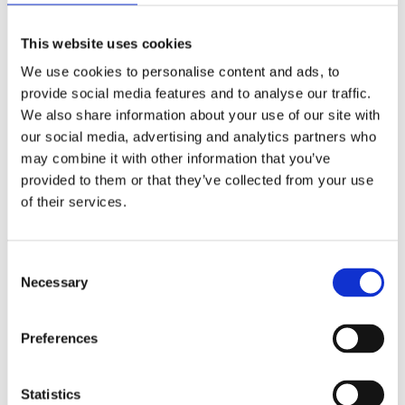
Förmåner
This website uses cookies
Försäkringar
We use cookies to personalise content and ads, to
Rådgivning
provide social media features and to analyse our traffic.
Tips
We also share information about your use of our site with
our social media, advertising and analytics partners who
Nyheter
may combine it with other information that you’ve
Om oss
provided to them or that they’ve collected from your use
of their services.
Av småföretagare, för småföretagare
Consent
Necessary
Ett medlemskap späckat med småföretagaranpassade
Selection
medlemstjänster och förmåner. Din egen
inköpsavdelning, rådgivning, försäkringspaket och
mycket mer. Vi fokuserar på soloföretagare och små
Preferences
företag med företagaren i fokus. Vi är själva
småföretagare och vet hur verkligheten ser ut.
Statistics