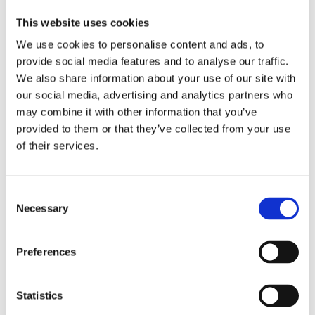
Försäkringar
This website uses cookies
Rådgivning
We use cookies to personalise content and ads, to
provide social media features and to analyse our traffic.
Tips
We also share information about your use of our site with
Nyheter
our social media, advertising and analytics partners who
may combine it with other information that you’ve
Om oss
provided to them or that they’ve collected from your use
of their services.
Av småföretagare, för småföretagare
Consent
Ett medlemskap späckat med småföretagaranpassade
Necessary
Selection
medlemstjänster och förmåner. Din egen
inköpsavdelning, rådgivning, försäkringspaket och
mycket mer. Vi fokuserar på soloföretagare och små
företag med företagaren i fokus. Vi är själva
Preferences
småföretagare och vet hur verkligheten ser ut.
Statistics
BLI MEDLEM