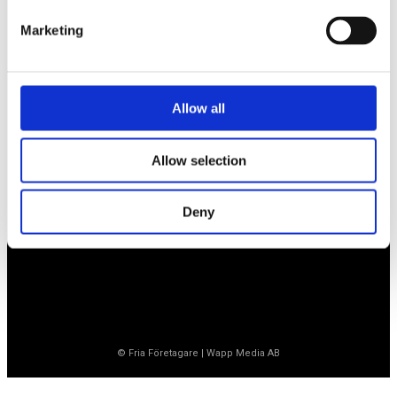
Marketing
Företagarförbundet
Medlemskansli
Allow all
Box 1132
Vaktgatan 17bv
262 22 Ängelholm
Allow selection
020-760 761 (ank. 2)
info@ff.se
Deny
Öppet vardagar 8.30-15.30
© Fria Företagare
|
Wapp Media AB