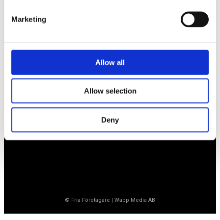
Marketing
Företagarförbundet
Medlemskansli
Allow all
Box 1132
Vaktgatan 17bv
262 22 Ängelholm
Allow selection
020-760 761 (ank. 2)
info@ff.se
Deny
Öppet vardagar 8.30-15.30
© Fria Företagare
|
Wapp Media AB