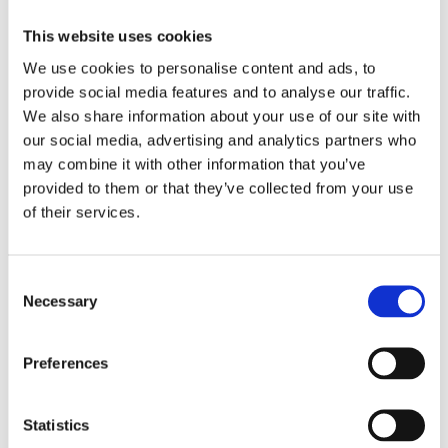
Försäkringar
This website uses cookies
Rådgivning
We use cookies to personalise content and ads, to
provide social media features and to analyse our traffic.
Tips
We also share information about your use of our site with
Nyheter
our social media, advertising and analytics partners who
may combine it with other information that you’ve
Om oss
provided to them or that they’ve collected from your use
of their services.
Av småföretagare, för småföretagare
Consent
Ett medlemskap späckat med småföretagaranpassade
Necessary
Selection
medlemstjänster och förmåner. Din egen
inköpsavdelning, rådgivning, försäkringspaket och
mycket mer. Vi fokuserar på soloföretagare och små
Preferences
företag med företagaren i fokus. Vi är själva
småföretagare och vet hur verkligheten ser ut.
Statistics
BLI MEDLEM