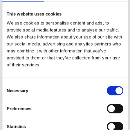
Förmåner
This website uses cookies
Försäkringar
We use cookies to personalise content and ads, to
Rådgivning
provide social media features and to analyse our traffic.
Tips
We also share information about your use of our site with
our social media, advertising and analytics partners who
Nyheter
may combine it with other information that you’ve
Om oss
provided to them or that they’ve collected from your use
of their services.
Av småföretagare, för småföretagare
Consent
Necessary
Ett medlemskap späckat med småföretagaranpassade
Selection
medlemstjänster och förmåner. Din egen
inköpsavdelning, rådgivning, försäkringspaket och
mycket mer. Vi fokuserar på soloföretagare och små
Preferences
företag med företagaren i fokus. Vi är själva
småföretagare och vet hur verkligheten ser ut.
Statistics