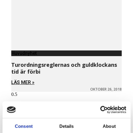
Huvudnyhet
Turordningsreglernas och guldklockans
tid är förbi
LÄS MER »
OKTOBER 26, 2018
Näringspolitik
Consent
Details
About