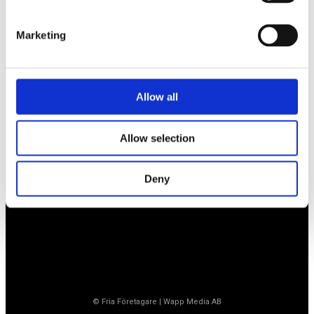
BLI MEDLEM
Marketing
Företagarförbundet
Allow all
Medlemskansli
Box 1132
Vaktgatan 17bv
262 22 Ängelholm
Allow selection
020-760 761 (ank. 2)
info@ff.se
Deny
Öppet vardagar 8.30-15.30
© Fria Företagare
|
Wapp Media AB